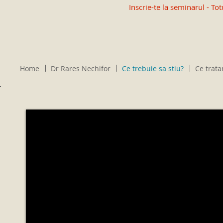
​Inscrie-te la s
eminarul - Tot
Home
Dr Rares Nechifor
Ce trebuie sa stiu?
Ce trata