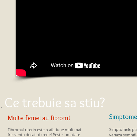
Ce trebuie sa stiu?
Simptomel
Multe femei au fibrom!
Simptomele pac
Fibromul uterin este o afetiune mult mai
frecventa decat ai crede! Peste jumatate
variaza semnifi