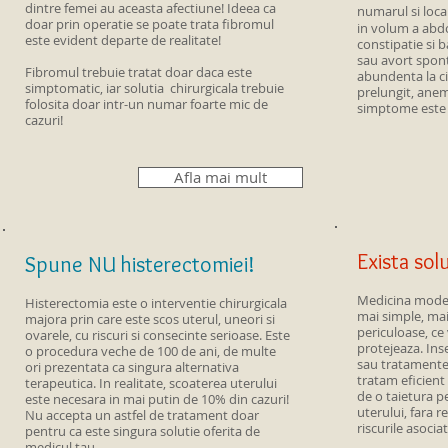
dintre femei au aceasta afectiune! Ideea ca
numarul si loca
doar prin operatie se poate trata fibromul
in volum a ab
este evident departe de realitate!
constipatie si 
sau avort spon
Fibromul trebuie tratat doar daca este
abundenta la ci
simptomatic, iar solutia chirurgicala trebuie
prelungit, anem
folosita doar intr-un numar foarte mic de
simptome este p
cazuri!
Afla mai mult
Exista solu
Spune NU histerectomiei!
Medicina mode
Histerectomia este o interventie chirurgicala
mai simple, mai
majora prin care este scos uterul, uneori si
periculoase, ce 
ovarele, cu riscuri si consecinte serioase. Este
protejeaza. In
o procedura veche de 100 de ani, de multe
sau tratamente
ori prezentata ca singura alternativa
tratam eficient
terapeutica. In realitate, scoaterea uterului
de o taietura p
este necesara in mai putin de 10% din cazuri!
uterului, fara re
Nu accepta un astfel de tratament doar
riscurile asociat
pentru ca este singura solutie oferita de
medicul tau.